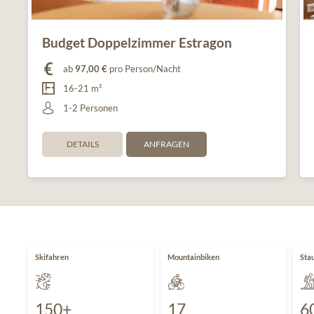
Budget Doppelzimmer Estragon
ab
97,00 €
pro Person/Nacht
16-21 m²
1-2 Personen
DETAILS
ANFRAGEN
Skifahren
Mountainbiken
Sta
150+
17
6